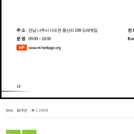
주 소
전남 나주시 다도면 풍산리 199 도래옛집
전 
운 영
09:00 ~ 18:00
E-m
HP
www.nt-heritage.org
18
jnse
0건
2,348회