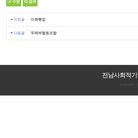
수정
검색
이전글
이화빵집
다음글
두레박협동조합
전남사회적기
Copyright 