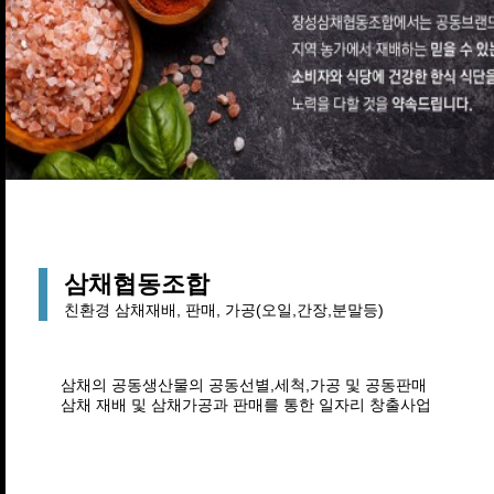
삼채협동조합
친환경 삼채재배, 판매, 가공(오일,간장,분말등)
삼채의 공동생산물의 공동선별,세척,가공 및 공동판매
삼채 재배 및 삼채가공과 판매를 통한 일자리 창출사업