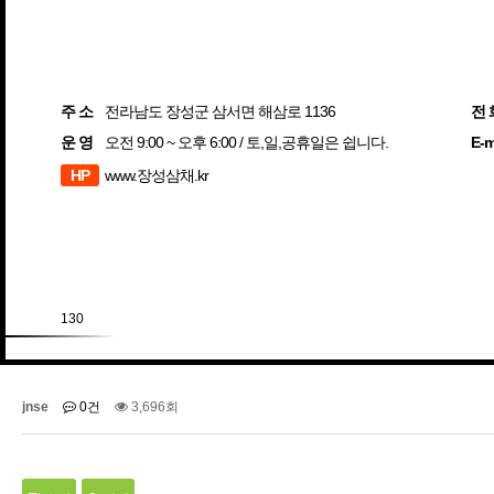
주 소
전라남도 장성군 삼서면 해삼로 1136
전 
운 영
오전 9:00 ~ 오후 6:00 / 토,일,공휴일은 쉽니다.
E-m
HP
www.장성삼채.kr
130
jnse
0건
3,696회