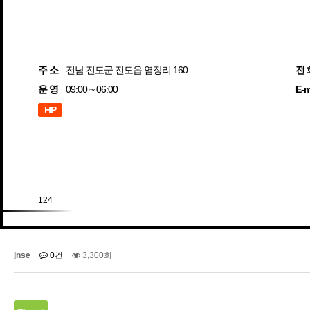
주 소
전남 진도군 진도읍 염장리 160
전 
운 영
09:00 ~ 06:00
E-m
HP
124
jnse
0건
3,300회