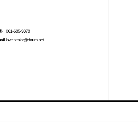
화
061-685-9878
ail
love.senior@daum.net