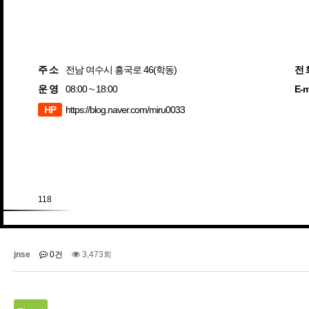
주 소
전남 여수시 흥국로 46(학동)
전 
운 영
08:00 ~ 18:00
E-m
HP
https://blog.naver.com/miru0033
118
jnse
0건
3,473회