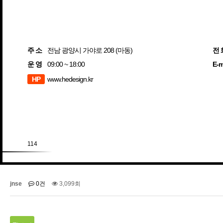
주 소
전남 광양시 가야로 208 (마동)
전 
운 영
09:00 ~ 18:00
E-m
HP
www.hedesign.kr
114
jnse
0건
3,099회