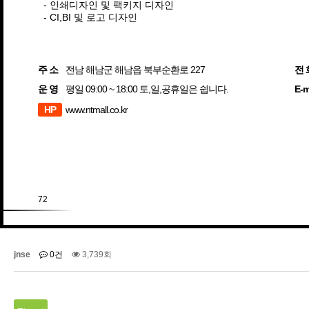
- 인쇄디자인 및 팩키지 디자인
- CI,BI 및 로고 디자인
주 소
전남 해남군 해남읍 북부순환로 227
전 
운 영
평일 09:00 ~ 18:00 토,일,공휴일은 쉽니다.
E-m
HP
www.ntmall.co.kr
72
jnse
0건
3,739회