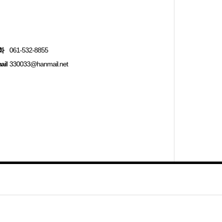
화
061-532-8855
ail
330033@hanmail.net