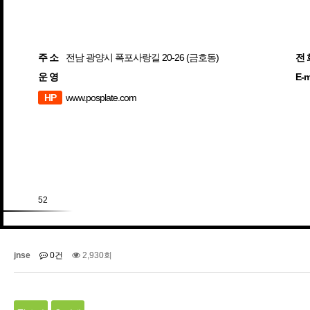
주 소
전남 광양시 폭포사랑길 20-26 (금호동)
전 
운 영
E-m
HP
www.posplate.com
52
jnse
0건
2,930회