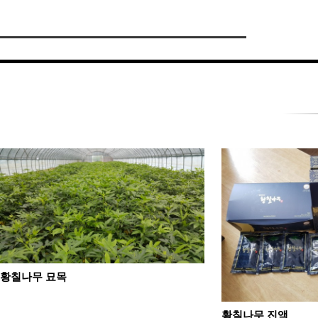
황칠나무 묘목
황칠나무 진액