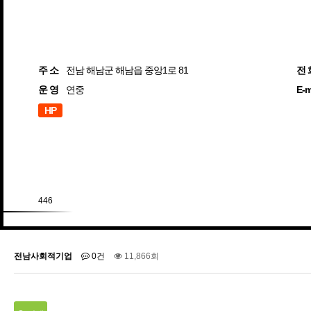
주 소
전남 해남군 해남읍 중앙1로 81
전 
운 영
연중
E-m
HP
446
전남사회적기업
0건
11,866회