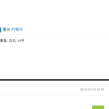
홍보 키워드
황칠, 건강, 나무
19-10-14 23:42