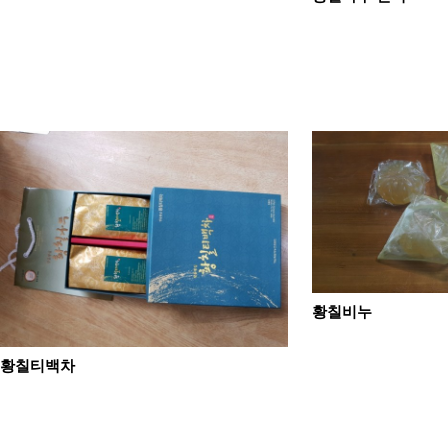
황칠비누
황칠티백차