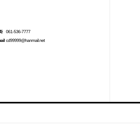
화
061-536-7777
ail
cd99999@hanmail.net