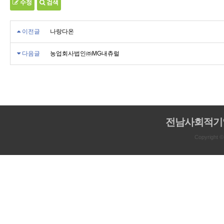
수정
검색
이전글
나랑다온
다음글
농업회사법인㈜MG내츄럴
전남사회적기
Copyright 