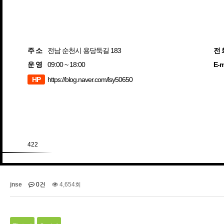
주 소
전남 순천시 용당둑길 183
전 
운 영
09:00 ~ 18:00
E-m
HP
https://blog.naver.com/lsy50650
422
jnse
0건
4,654회