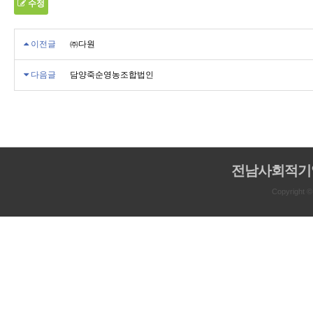
수정
이전글
㈜다원
다음글
담양죽순영농조합법인
전남사회적기
Copyright 