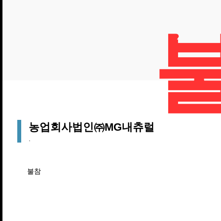
농업회사법인㈜MG내츄럴
.
불참