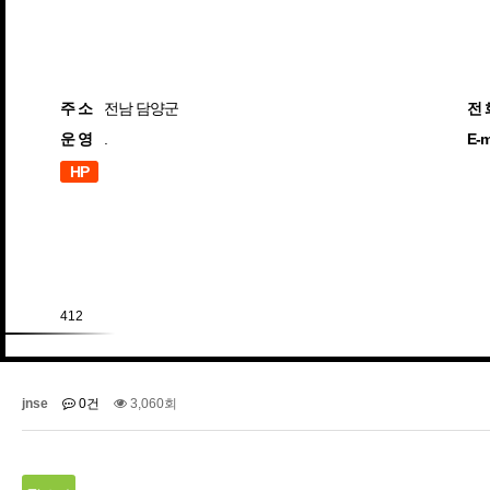
주 소
전남 담양군
전 
운 영
.
E-m
HP
412
jnse
0건
3,060회