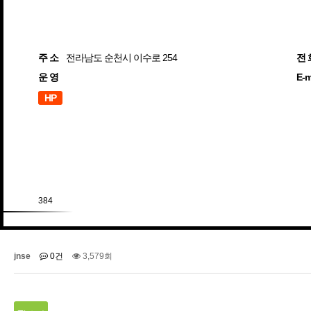
주 소
전라남도 순천시 이수로 254
전 
운 영
E-m
HP
384
jnse
0건
3,579회