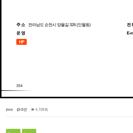
주 소
전라남도 순천시 양율길 326 (인월동)
전 
운 영
E-m
HP
354
jnse
0건
4,708회