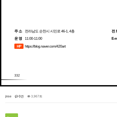
주 소
전라남도 순천시 시민로 46-1, 4층
전 
운 영
11:00-11:00
E-m
HP
https://blog.naver.com/420art
332
jnse
0건
3,967회