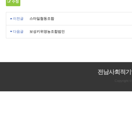
수정
이전글
스마일협동조합
다음글
보성키위영농조합법인
전남사회적기
Copyright 