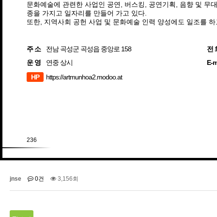
문화예술에 관련한 사업인 공연, 버스킹, 공연기획, 음향 및 무대
종을 가지고 일자리를 만들어 가고 있다.
또한, 지역사회 공헌 사업 및 문화예술 인력 양성에도 일조를 하
주 소
전남 곡성군 곡성읍 중앙로 158
전 
운 영
연중 상시
E-m
HP
https://artmunhoa2.modoo.at
236
jnse
0건
3,156회