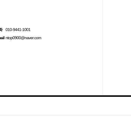
화
010-9441-1001
ail
ntop0900@naver.com