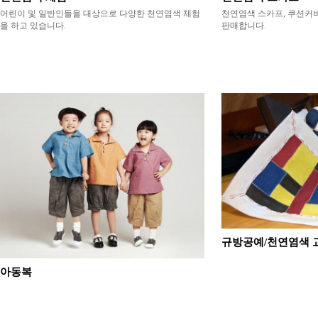
어린이 및 일반인들을 대상으로 다양한 천연염색 체험
천연염색 스카프, 쿠션커버
을 하고 있습니다.
판매합니다.
규방공예/천연염색 
아동복