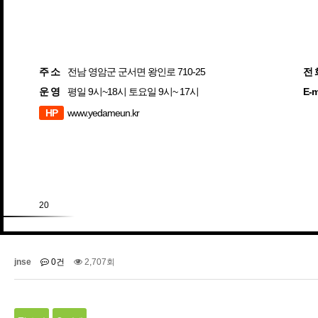
주 소
전남 영암군 군서면 왕인로 710-25
전 
운 영
평일 9시~18시 토요일 9시~ 17시
E-m
HP
www.yedameun.kr
20
jnse
0건
2,707회