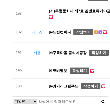
(사)무형문화재 제7호 김병호류가야
193
192
㈜드림컴퍼니
작성하기
서비스
191
㈜구목마을 곰씨네공장
작성하기
제품
190
에코비엠㈜
작성하기
189
㈜맛거리그린푸드
작성하기